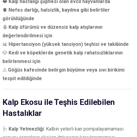
❤️
Kalp hastalığı şüphesi olan evcil hayvanlarda
🫀
Nefes darlığı, halsizlik, bayılma gibi belirtiler
görüldüğünde
🩸
Kalp üfürümü ve düzensiz kalp atışlarının
değerlendirilmesi için
📊
Hipertansiyon (yüksek tansiyon) teşhisi ve takibinde
🐶
Kedi ve köpeklerde genetik kalp rahatsızlıklarının
belirlenmesi için
⚠
Göğüs kafesinde belirgin büyüme veya sıvı birikimi
tespit edildiğinde
Kalp Ekosu ile Teşhis Edilebilen
Hastalıklar
🩺
Kalp Yetmezliği
: Kalbin yeterli kan pompalayamaması