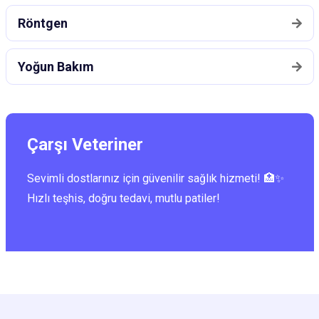
Röntgen
Yoğun Bakım
Çarşı Veteriner
Sevimli dostlarınız için güvenilir sağlık hizmeti! 🏥✨
Hızlı teşhis, doğru tedavi, mutlu patiler!