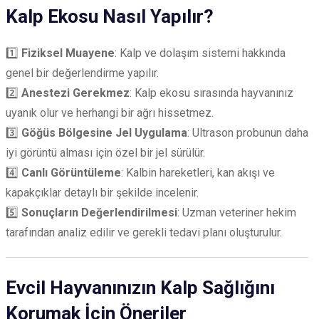
Kalp Ekosu Nasıl Yapılır?
1️⃣
Fiziksel Muayene
: Kalp ve dolaşım sistemi hakkında
genel bir değerlendirme yapılır.
2️⃣
Anestezi Gerekmez
: Kalp ekosu sırasında hayvanınız
uyanık olur ve herhangi bir ağrı hissetmez.
3️⃣
Göğüs Bölgesine Jel Uygulama
: Ultrason probunun daha
iyi görüntü alması için özel bir jel sürülür.
4️⃣
Canlı Görüntüleme
: Kalbin hareketleri, kan akışı ve
kapakçıklar detaylı bir şekilde incelenir.
5️⃣
Sonuçların Değerlendirilmesi
: Uzman veteriner hekim
tarafından analiz edilir ve gerekli tedavi planı oluşturulur.
Evcil Hayvanınızın Kalp Sağlığını
Korumak İçin Öneriler