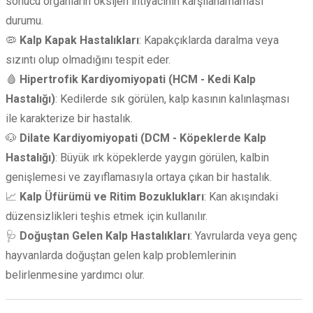
sonucu organların oksijen ihtiyacının karşılanamaması
durumu.
🦠
Kalp Kapak Hastalıkları
: Kapakçıklarda daralma veya
sızıntı olup olmadığını tespit eder.
🩸
Hipertrofik Kardiyomiyopati (HCM - Kedi Kalp
Hastalığı)
: Kedilerde sık görülen, kalp kasının kalınlaşması
ile karakterize bir hastalık.
🐶
Dilate Kardiyomiyopati (DCM - Köpeklerde Kalp
Hastalığı)
: Büyük ırk köpeklerde yaygın görülen, kalbin
genişlemesi ve zayıflamasıyla ortaya çıkan bir hastalık.
📈
Kalp Üfürümü ve Ritim Bozuklukları
: Kan akışındaki
düzensizlikleri teşhis etmek için kullanılır.
🩺
Doğuştan Gelen Kalp Hastalıkları
: Yavrularda veya genç
hayvanlarda doğuştan gelen kalp problemlerinin
belirlenmesine yardımcı olur.